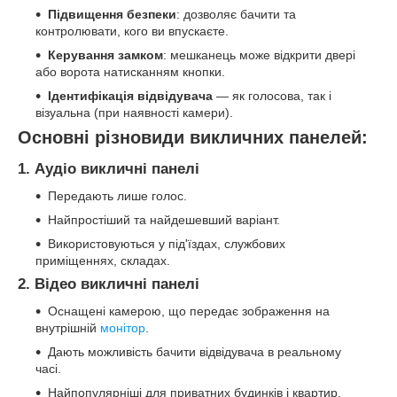
Підвищення безпеки
: дозволяє бачити та
контролювати, кого ви впускаєте.
Керування замком
: мешканець може відкрити двері
або ворота натисканням кнопки.
Ідентифікація відвідувача
— як голосова, так і
візуальна (при наявності камери).
Основні різновиди викличних панелей:
1. Аудіо викличні панелі
Передають лише голос.
Найпростіший та найдешевший варіант.
Використовуються у під'їздах, службових
приміщеннях, складах.
2. Відео викличні панелі
Оснащені камерою, що передає зображення на
внутрішній
монітор
.
Дають можливість бачити відвідувача в реальному
часі.
Найпопулярніші для приватних будинків і квартир.