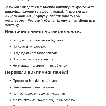
Зазвичай складається з:
Кнопки виклику;
Мікрофона та
динаміка;
Камери (у відеопанелях);
Підсвітки для
нічного бачення;
Корпусу (пластикового або
металевого);
Роз’єму/кабелів підключення;
Місця для
монтажу.
Викличні панелі встановлюють:
Біля дверей приватного будинку
На хвіртці чи воротах
В під’їздах багатоповерхівок
В офісах та бізнес-центрах
На складах та виробничих об’єктах
Переваги викличної панелі
Просте та intuitive користування
Підвищення рівня безпеки
Контроль доступу до приміщення
Можливість монтажу в будь-яких умовах