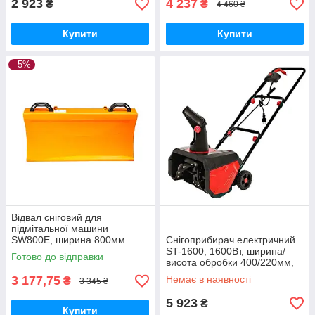
2 923
4 237
₴
₴
4 460 ₴
Купити
Купити
–5%
Відвал сніговий для
підмітальної машини
SW800E, ширина 800мм
Снігоприбирач електричний
ST-1600, 1600Вт, ширина/
Готово до відправки
висота обробки 400/220мм,
вага11,5кг
3 177,75
Немає в наявності
₴
3 345 ₴
5 923
₴
Купити