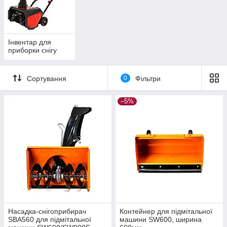
Інвентар для
приборки снігу
Сортування
0
Фільтри
–5%
Насадка-снігоприбирач
Контейнер для підмітальної
SBA560 для підмітальної
машини SW600, ширина