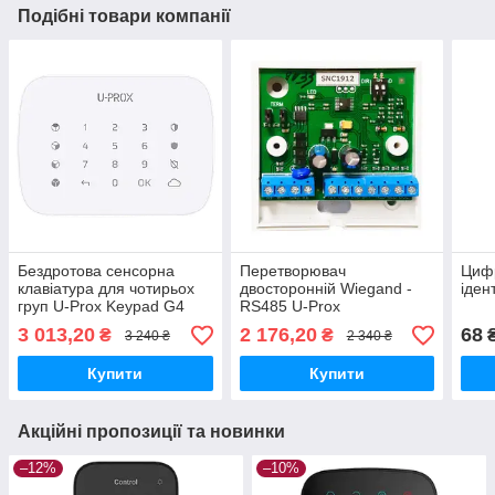
Подібні товари компанії
Бездротова сенсорна
Перетворювач
Циф
клавіатура для чотирьох
двосторонній Wiegand -
іден
груп U-Prox Keypad G4
RS485 U-Prox
White
3 013,20
2 176,20
68
₴
₴
3 240 ₴
2 340 ₴
Купити
Купити
Акційні пропозиції та новинки
–12%
–10%