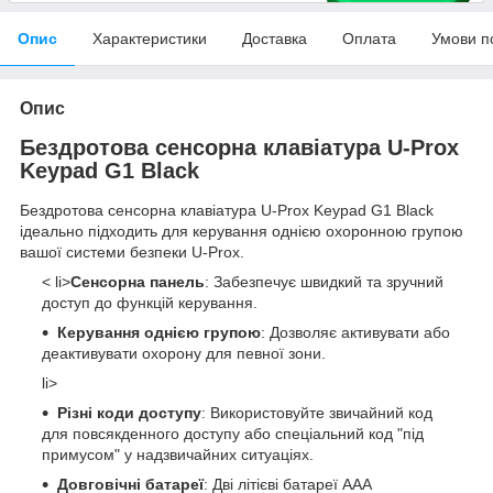
Опис
Характеристики
Доставка
Оплата
Умови п
Опис
Бездротова сенсорна клавіатура U-Prox
Keypad G1 Black
Бездротова сенсорна клавіатура U-Prox Keypad G1 Black
ідеально підходить для керування однією охоронною групою
вашої системи безпеки U-Prox.
< li>
Сенсорна панель
: Забезпечує швидкий та зручний
доступ до функцій керування.
Керування однією групою
: Дозволяє активувати або
деактивувати охорону для певної зони.
li>
Різні коди доступу
: Використовуйте звичайний код
для повсякденного доступу або спеціальний код "під
примусом" у надзвичайних ситуаціях.
Довговічні батареї
: Дві літієві батареї ААА