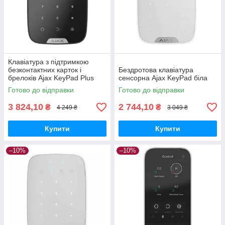
Клавіатура з підтримкою
безконтактних карток і
Бездротова клавіатура
брелоків Ajax KeyPad Plus
сенсорна Ajax KeyPad біла
Чорна
Готово до відправки
Готово до відправки
3 824,10
2 744,10
₴
₴
4 249 ₴
3 049 ₴
Купити
Купити
–10%
–10%