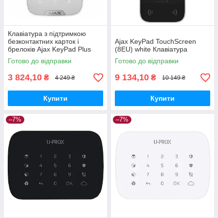
Клавіатура з підтримкою
безконтактних карток і
Ajax KeyPad TouchScreen
брелоків Ajax KeyPad Plus
(8EU) white Клавіатура
Біла
Готово до відправки
Готово до відправки
3 824,10
9 134,10
₴
₴
4 249 ₴
10 149 ₴
Купити
Купити
–7%
–7%