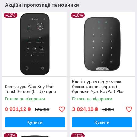
Акційні пропозиції та новинки
–12%
–10%
Клавіатура з підтримкою
Клавіатура Ajax Key Pad
безконтактних карток і
TouchScreen (8EU) чорна
брелоків Ajax KeyPad Plus
Чорна
Готово до відправки
Готово до відправки
8 931,12
3 824,10
₴
₴
10 149 ₴
4 249 ₴
Купити
Купити
–10%
–10%