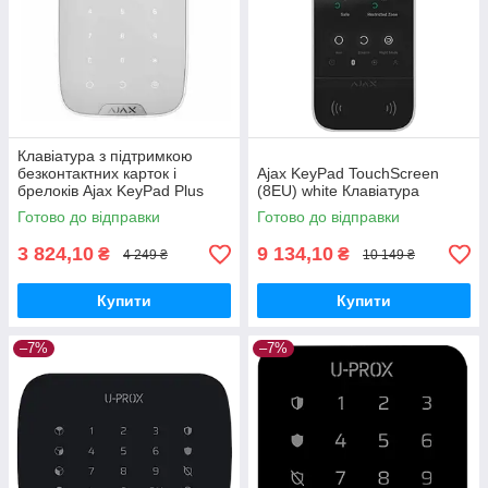
Клавіатура з підтримкою
безконтактних карток і
Ajax KeyPad TouchScreen
брелоків Ajax KeyPad Plus
(8EU) white Клавіатура
Біла
Готово до відправки
Готово до відправки
3 824,10
9 134,10
₴
₴
4 249 ₴
10 149 ₴
Купити
Купити
–7%
–7%