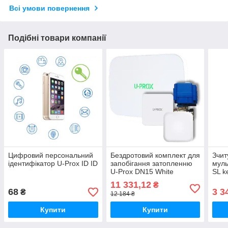
Всі умови повернення
Подібні товари компанії
Цифровий персональний
Бездротовий комплект для
Зчит
ідентифікатор U-Prox ID ID
запобігання затопленню
муль
U-Prox DN15 White
SL k
11 331,12
₴
68
3 3
₴
12 184 ₴
Купити
Купити