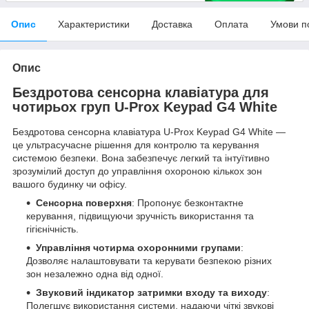
Опис
Характеристики
Доставка
Оплата
Умови п
Опис
Бездротова сенсорна клавіатура для
чотирьох груп U-Prox Keypad G4 White
Бездротова сенсорна клавіатура U-Prox Keypad G4 White —
це ультрасучасне рішення для контролю та керування
системою безпеки. Вона забезпечує легкий та інтуїтивно
зрозумілий доступ до управління охороною кількох зон
вашого будинку чи офісу.
Сенсорна поверхня
: Пропонує безконтактне
керування, підвищуючи зручність використання та
гігієнічність.
Управління чотирма охоронними групами
:
Дозволяє налаштовувати та керувати безпекою різних
зон незалежно одна від одної.
Звуковий індикатор затримки входу та виходу
:
Полегшує використання системи, надаючи чіткі звукові