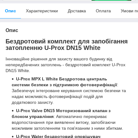
Опис
Характеристики
Доставка
Оплата
Умови п
Опис
Бездротовий комплект для запобігання
затопленню U-Prox DN15 White
Інноваційне рішення для захисту вашого будинку від
непередбачених затоплень - бездротовий комплект U-Prox
DN15 White.
U-Prox MPX L White Бездротова централь
системи безпеки з підтримкою фотоверифікації
:
Забезпечує інтегроване керування системою безпеки та
надає можливість фотоверифікації подій для
додаткового захисту.
U-Prox Valve DN15 Моторизований клапан з
блоком управління
: Автоматично перекриває
водопостачання при виявленні витоку, запобігаючи
можливим затопленням та пов'язаним з ними збиткам.
U-Prox Water бездротовий оповіщувач