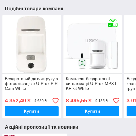
Подібні товари компанії
Бездротовий датчик руху з
Комплект бездротової
Безд
фотофіксацією U-Prox PIR
сигналізації U-Prox MPX L
клав
Cam White
KF kit White
груп
Whit
4 352,40
8 495,55
3 0
₴
₴
4 680 ₴
9 135 ₴
Купити
Купити
Акційні пропозиції та новинки