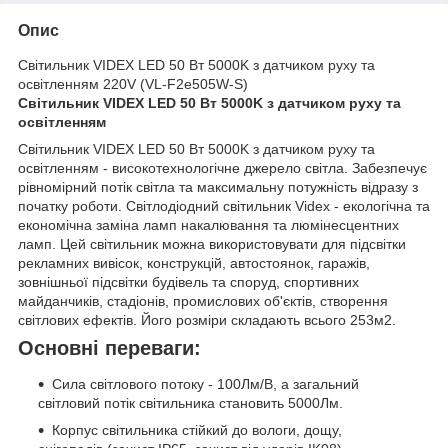
Опис
Світильник VIDEX LED 50 Вт 5000K з датчиком руху та
освітленням 220V (VL-F2e505W-S)
Світильник VIDEX LED 50 Вт 5000K з датчиком руху та
освітленням
Світильник VIDEX LED 50 Вт 5000K з датчиком руху та
освітленням - високотехнологічне джерело світла. Забезпечує
рівномірний потік світла та максимальну потужність відразу з
початку роботи. Світлодіодний світильник Videx - екологічна та
економічна заміна ламп накалювання та люмінесцентних
ламп. Цей світильник можна використовувати для підсвітки
рекламних вивісок, конструкцій, автостоянок, гаражів,
зовнішньої підсвітки будівель та споруд, спортивних
майданчиків, стадіонів, промислових об'єктів, створення
світлових ефектів. Його розміри складають всього 253м2.
Основні переваги:
Сила світлового потоку - 100Лм/В, а загальний
світловий потік світильника становить 5000Лм.
Корпус світильника стійкий до вологи, дощу,