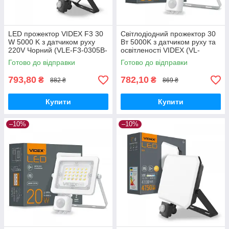
LED прожектор VIDEX F3 30
Світлодіодний прожектор 30
W 5000 K з датчиком руху
Вт 5000K з датчиком руху та
220V Чорний (VLE-F3-0305B-
освітленості VIDEX (VL-
S)
F2e305W-S)
Готово до відправки
Готово до відправки
793,80
782,10
₴
₴
882 ₴
869 ₴
Купити
Купити
–10%
–10%