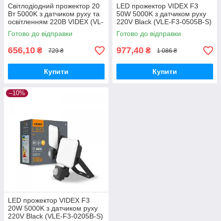
Світлодіодний прожектор 20
LED прожектор VIDEX F3
Вт 5000K з датчиком руху та
50W 5000K з датчиком руху
освітленням 220В VIDEX (VL-
220V Black (VLE-F3-0505B-S)
F2e205W-S)
Готово до відправки
Готово до відправки
656,10
977,40
₴
₴
729 ₴
1 086 ₴
Купити
Купити
–10%
LED прожектор VIDEX F3
20W 5000K з датчиком руху
220V Black (VLE-F3-0205B-S)