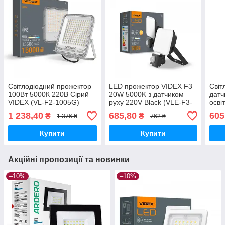
Світлодіодний прожектор
LED прожектор VIDEX F3
Світ
100Вт 5000К 220В Сірий
20W 5000K з датчиком
датч
VIDEX (VL-F2-1005G)
руху 220V Black (VLE-F3-
осві
0205B-S)
220V
1 238,40
685,80
605
₴
₴
1 376 ₴
762 ₴
S)
Купити
Купити
Акційні пропозиції та новинки
–10%
–10%