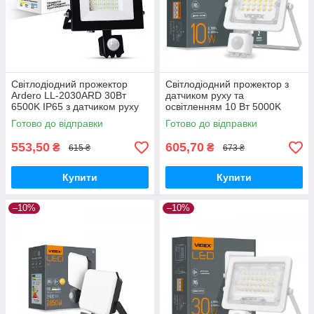
Світлодіодний прожектор
Світлодіодний прожектор з
Ardero LL-2030ARD 30Вт
датчиком руху та
6500K IP65 з датчиком руху
освітленням 10 Вт 5000K
чорний
220V VIDEX (VL-F2e105W-S)
Готово до відправки
Готово до відправки
553,50
605,70
₴
₴
615 ₴
673 ₴
Купити
Купити
–10%
–10%