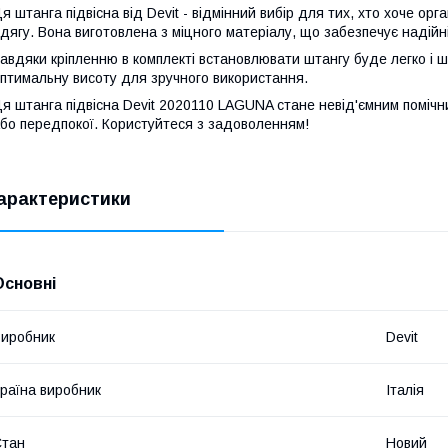
я штанга підвісна від Devit - відмінний вибір для тих, хто хоче орг
дягу. Вона виготовлена з міцного матеріалу, що забезпечує надійні
авдяки кріпленню в комплекті встановлювати штангу буде легко і 
птимальну висоту для зручного використання.
я штанга підвісна Devit 2020110 LAGUNA стане невід'ємним помічни
бо передпокої. Користуйтеся з задоволенням!
арактеристики
Основні
иробник
Devit
раїна виробник
Італія
Стан
Новий