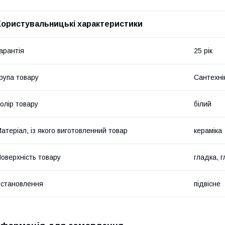
Користувальницькі характеристики
арантія
25 рік
рупа товару
Сантехні
олір товару
білий
атеріал, із якого виготовленний товар
кераміка
оверхність товару
гладка, 
становлення
підвісне