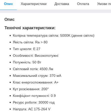
Опис
Характеристики
Доставка
Оплата
Умови п
Опис
Технічні характеристики:
Колірна температура світла: 5000K (денне світло)
Якість світла: Ra > 80
Тип цоколя: Е 27
Особливості: Високопотужні
Потужність: 50 Вт
Світловий потік: 4500 Лм
Максимальний струм: 370 мА
Клас енергоспоживання: A+
Кут розсіювання: 200°
Коефіцієнт потужності: 0.9
Ресурс роботи: 30000 год
Напруга: AC 175-264 V