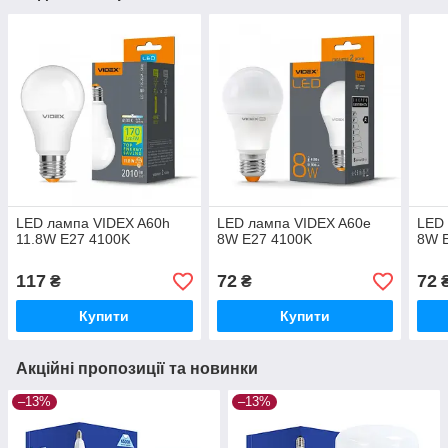
LED лампа VIDEX A60h
LED лампа VIDEX A60e
LED
11.8W E27 4100K
8W E27 4100K
8W 
117
72
72
₴
₴
Купити
Купити
Акційні пропозиції та новинки
–13%
–13%