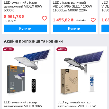
LED вуличний ліхтар
LED ліхтар вуличний
LED 
автономний VIDEX 60W
VIDEX IP65 SLE17 100W
VIDE
5000K
11000Lm 5000K 220V
165
8 961,78
₴
1 455,82
1 8
₴
1 754 ₴
10 929 ₴
Купити
Купити
Акційні пропозиції та новинки
–18%
–18%
LED вуличний ліхтар
LED вуличний ліхтар
автономний VIDEX 30W
автономний VIDEX 60W