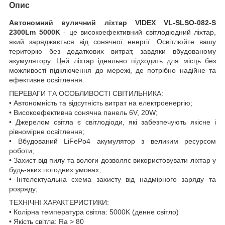
Опис
Автономний вуличний ліхтар VIDEX VL-SLSO-082-S
2300Lm 5000K
- це високоефективний світлодіодний ліхтар,
який заряджається від сонячної енергії. Освітлюйте вашу
територію без додаткових витрат, завдяки вбудованому
акумулятору. Цей ліхтар ідеально підходить для місць без
можливості підключення до мережі, де потрібно надійне та
ефективне освітлення.
ПЕРЕВАГИ ТА ОСОБЛИВОСТІ СВІТИЛЬНИКА:
• Автономність та відсутність витрат на електроенергію;
• Високоефективна сонячна панель 6V, 20W;
• Джерелом світла є світлодіоди, які забезпечують якісне і
рівномірне освітлення;
• Вбудований LiFePo4 акумулятор з великим ресурсом
роботи;
• Захист від пилу та вологи дозволяє використовувати ліхтар у
будь-яких погодних умовах;
• Інтелектуальна схема захисту від надмірного заряду та
розряду;
ТЕХНІЧНІ ХАРАКТЕРИСТИКИ:
• Колірна температура світла: 5000K (денне світло)
• Якість світла: Ra > 80