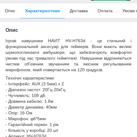
Опис
Характеристики
Доставка
Оплата
Умови 
Опис
Ігрові навушники HAVIT HV-H763d - це стильний і
функціональний аксесуар для геймерів. Вони мають великі
шумопоглинаючі амбушюри, що забезпечують комфортні
умови під час тривалого геймплею. Навушники відрізняються
чистим об'ємним звучанням та якісним регульованим
мікрофоном, який повертається на 120 градусів.
Технічні характеристики:
- Інтерфейс: AUX (3.5мм) х 2
- Діапазон частот: 20Гц-20кГц
- Чутливість: 108 дБ
- Довжина кабелю: 1.8м
- Діаметр динаміка: 40мм
- Опір: 16 Ом
- Мікрофон: φ6*5мм
- Гарантійний термін: 1 рік
- Кількість у коробці: 20 шт
- Артикул: HV-H763d