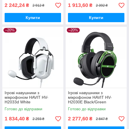
2 242,24
1 913,60
₴
₴
2 912 ₴
2 392 ₴
Купити
Купити
–20%
–20%
Ігрові навушники з
Ігрові навушники з
мікрофоном HAVIT HV-
мікрофоном HAVIT HV-
H2033d White
H2030E Black/Green
Готово до відправки
Готово до відправки
1 834,40
2 277,60
₴
₴
2 293 ₴
2 847 ₴