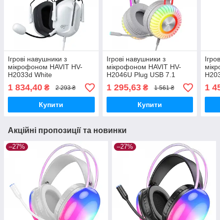
Ігрові навушники з
Ігрові навушники з
Ігро
мікрофоном HAVIT HV-
мікрофоном HAVIT HV-
мікр
H2033d White
H2046U Plug USB 7.1
H203
1 834,40
1 295,63
1 4
₴
₴
2 293 ₴
1 561 ₴
Купити
Купити
Акційні пропозиції та новинки
–27%
–27%