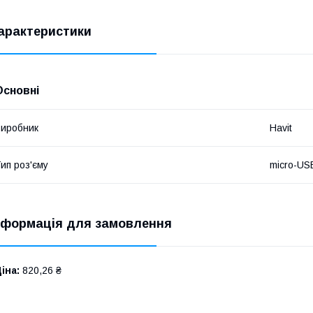
арактеристики
Основні
иробник
Havit
ип роз'єму
micro-US
нформація для замовлення
іна:
820,26 ₴