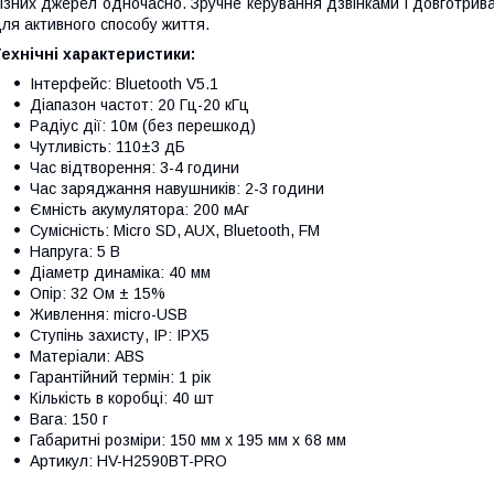
ізних джерел одночасно. Зручне керування дзвінками і довготрив
ля активного способу життя.
ехнічні характеристики:
Інтерфейс: Bluetooth V5.1
Діапазон частот: 20 Гц-20 кГц
Радіус дії: 10м (без перешкод)
Чутливість: 110±3 дБ
Час відтворення: 3-4 години
Час заряджання навушників: 2-3 години
Ємність акумулятора: 200 мАг
Сумісність: Micro SD, AUX, Bluetooth, FM
Напруга: 5 В
Діаметр динаміка: 40 мм
Опір: 32 Ом ± 15%
Живлення: micro-USB
Ступінь захисту, IP: IPX5
Матеріали: ABS
Гарантійний термін: 1 рік
Кількість в коробці: 40 шт
Вага: 150 г
Габаритні розміри: 150 мм x 195 мм x 68 мм
Артикул: HV-H2590BT-PRO