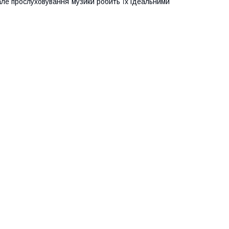
але прослуховування музики робить їх ідеальними