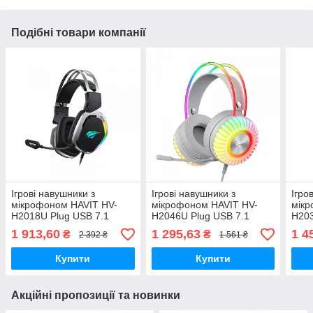
Подібні товари компанії
Ігрові навушники з
Ігрові навушники з
Ігро
мікрофоном HAVIT HV-
мікрофоном HAVIT HV-
мікр
H2018U Plug USB 7.1
H2046U Plug USB 7.1
H203
1 913,60
1 295,63
1 4
₴
₴
2 392 ₴
1 561 ₴
Купити
Купити
Акційні пропозиції та новинки