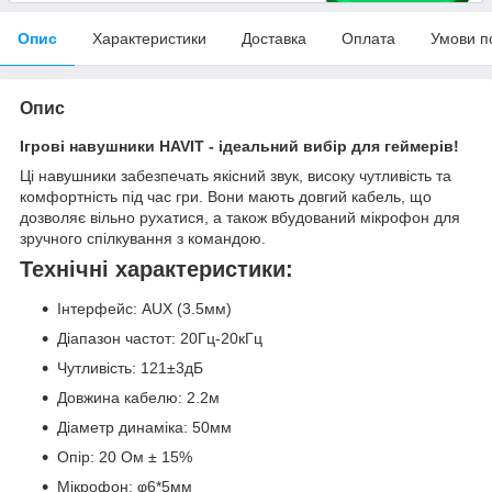
Опис
Характеристики
Доставка
Оплата
Умови п
Опис
Ігрові навушники HAVIT - ідеальний вибір для геймерів!
Ці навушники забезпечать якісний звук, високу чутливість та
комфортність під час гри. Вони мають довгий кабель, що
дозволяє вільно рухатися, а також вбудований мікрофон для
зручного спілкування з командою.
Технічні характеристики:
Інтерфейс: AUX (3.5мм)
Діапазон частот: 20Гц-20кГц
Чутливість: 121±3дБ
Довжина кабелю: 2.2м
Діаметр динаміка: 50мм
Опір: 20 Ом ± 15%
Мікрофон: φ6*5мм