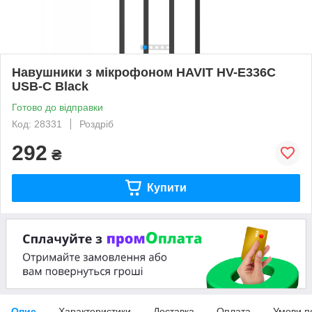
Навушники з мікрофоном HAVIT HV-E336C
USB-C Black
Готово до відправки
Код: 28331
Роздріб
292
₴
Купити
Опис
Характеристики
Доставка
Оплата
Умови п