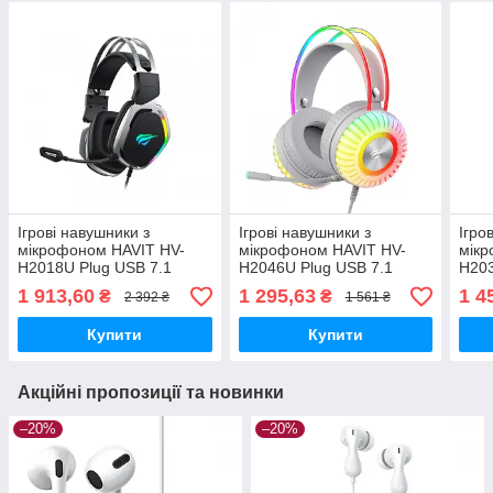
Ігрові навушники з
Ігрові навушники з
Ігро
мікрофоном HAVIT HV-
мікрофоном HAVIT HV-
мікр
H2018U Plug USB 7.1
H2046U Plug USB 7.1
H203
1 913,60
1 295,63
1 4
₴
₴
2 392 ₴
1 561 ₴
Купити
Купити
Акційні пропозиції та новинки
–20%
–20%