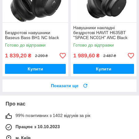
Навушники накладні
Бездротові навушники
бездротові HAVIT H635BT
Baseus Bass BH1 NC black
"SPACE NC01H" ANC Black
Готово до відправки
Готово до відправки
1 839,20
1 989,60
₴
₴
2 299 ₴
2 487 ₴
Купити
Купити
Показати ще
Про нас
99% позитивних з 1402 відгуків за рік
Працює з 10.10.2023
м. Київ