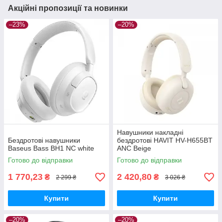
Акційні пропозиції та новинки
–23%
–20%
Навушники накладні
Бездротові навушники
бездротові HAVIT HV-H655BT
Baseus Bass BH1 NC white
ANC Beige
Готово до відправки
Готово до відправки
1 770,23
2 420,80
₴
₴
2 299 ₴
3 026 ₴
Купити
Купити
–20%
–20%