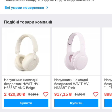
Всі умови повернення
Подібні товари компанії
Навушники накладні
Навушники накладні
Наву
бездротові HAVIT HV-
бездротові HAVIT HV-
безд
H655BT ANC Beige
H633BT Pink
"LIF
2 420,80
917,15
898
₴
₴
3 026 ₴
1 105 ₴
Купити
Купити