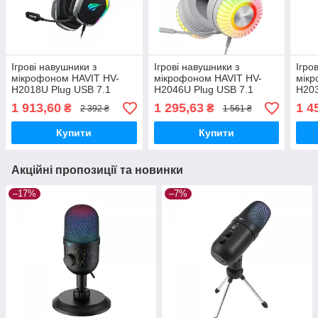
Ігрові навушники з
Ігрові навушники з
Ігро
мікрофоном HAVIT HV-
мікрофоном HAVIT HV-
мікр
H2018U Plug USB 7.1
H2046U Plug USB 7.1
H203
1 913,60
1 295,63
1 4
₴
₴
2 392 ₴
1 561 ₴
Купити
Купити
Акційні пропозиції та новинки
–17%
–7%