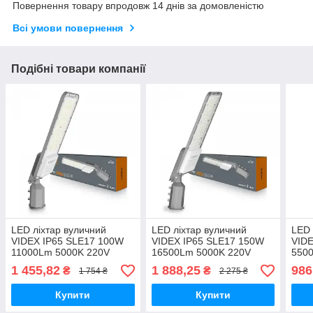
Повернення товару впродовж 14 днів за домовленістю
Всі умови повернення
Подібні товари компанії
LED ліхтар вуличний
LED ліхтар вуличний
LED 
VIDEX IP65 SLE17 100W
VIDEX IP65 SLE17 150W
VIDE
11000Lm 5000K 220V
16500Lm 5000K 220V
550
1 455,82
1 888,25
986
₴
₴
1 754 ₴
2 275 ₴
Купити
Купити