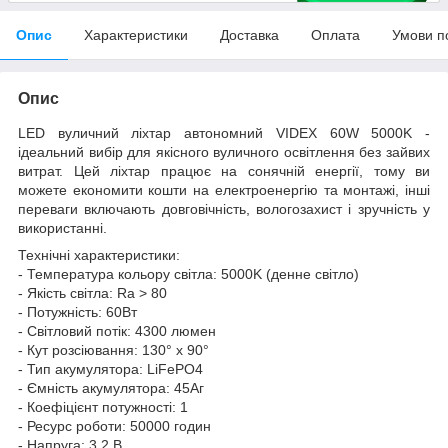
Опис
Характеристики
Доставка
Оплата
Умови п
Опис
LED вуличний ліхтар автономний VIDEX 60W 5000K -
ідеальний вибір для якісного вуличного освітлення без зайвих
витрат. Цей ліхтар працює на сонячній енергії, тому ви
можете економити кошти на електроенергію та монтажі, інші
переваги включають довговічність, вологозахист і зручність у
використанні.
Технічні характеристики:
- Температура кольору світла: 5000K (денне світло)
- Якість світла: Ra > 80
- Потужність: 60Вт
- Світловий потік: 4300 люмен
- Кут розсіювання: 130° x 90°
- Тип акумулятора: LiFePO4
- Ємність акумулятора: 45Аг
- Коефіцієнт потужності: 1
- Ресурс роботи: 50000 годин
- Напруга: 3,2 В