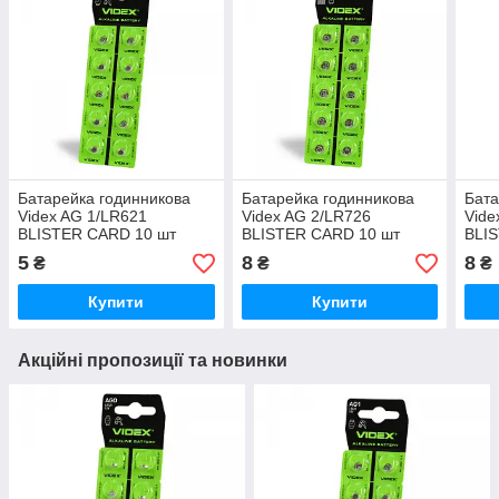
Батарейка годинникова
Батарейка годинникова
Бата
Videx AG 1/LR621
Videx AG 2/LR726
Vide
BLISTER CARD 10 шт
BLISTER CARD 10 шт
BLI
5
8
8
₴
₴
₴
Купити
Купити
Акційні пропозиції та новинки