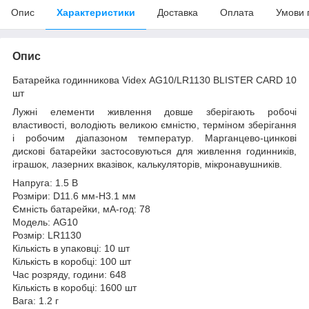
Опис
Характеристики
Доставка
Оплата
Умови 
Опис
Батарейка годинникова Videx AG10/LR1130 BLISTER CARD 10
шт
Лужні елементи живлення довше зберігають робочі
властивості, володіють великою ємністю, терміном зберігання
і робочим діапазоном температур. Марганцево-цинкові
дискові батарейки застосовуються для живлення годинників,
іграшок, лазерних вказівок, калькуляторів, мікронавушників.
Напруга: 1.5 В
Розміри: D11.6 мм-H3.1 мм
Ємність батарейки, мА-год: 78
Модель: AG10
Розмір: LR1130
Кількість в упаковці: 10 шт
Кількість в коробці: 100 шт
Час розряду, години: 648
Кількість в коробці: 1600 шт
Вага: 1.2 г