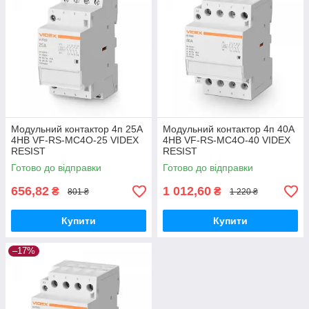
Модульний контактор 4п 25А
Модульний контактор 4п 40А
4НВ VF-RS-MC4O-25 VIDEX
4НВ VF-RS-MC4O-40 VIDEX
RESIST
RESIST
Готово до відправки
Готово до відправки
656,82
1 012,60
₴
₴
801 ₴
1 220 ₴
Купити
Купити
–17%