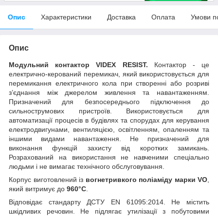
Опис
Характеристики
Доставка
Оплата
Умови п
Опис
Модульний контактор VIDEX RESIST.
Контактор - це
електрично-керований перемикач, який використовується для
перемикання електричного кола при створенні або
розриві
з’єднання між джерелом живлення та навантаженням.
Призначений для безпосереднього підключення до
сильнострумових пристроїв. Використовується для
автоматизації процесів в
будівлях та спорудах для керування
електродвигунами, вентиляцією, освітленням, опаленням та
іншими видами навантаження.
Не призначений для
виконання функцій захисту від коротких замикань.
Розрахований на використання не навченими спеціально
людьми і не вимагає технічного обслуговування.
Корпус виготовлений із
вогнетривкого поліаміду
марки VO
,
який витримує до
960°С
.
Відповідає стандарту ДСТУ EN 61095:2014. Не містить
шкідливих речовин. Не підлягає утилізації з побутовими