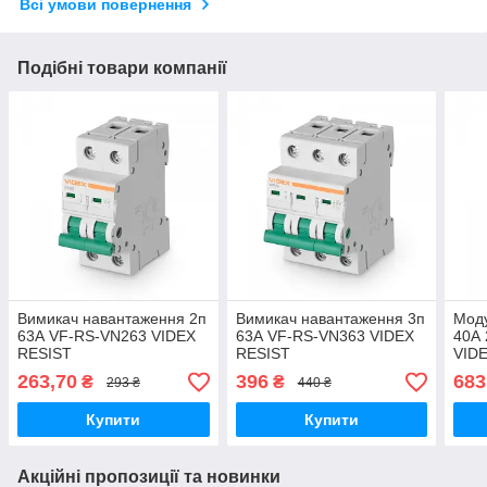
Всі умови повернення
Подібні товари компанії
Вимикач навантаження 2п
Вимикач навантаження 3п
Моду
63А VF-RS-VN263 VIDEX
63А VF-RS-VN363 VIDEX
40А
RESIST
RESIST
VID
263,70
396
683
₴
₴
293 ₴
440 ₴
Купити
Купити
Акційні пропозиції та новинки