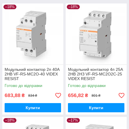
–18%
–18%
Модульний контактор 2п 40А
Модульний контактор 4п 25А
2НВ VF-RS-MC2O-40 VIDEX
2НВ 2НЗ VF-RS-MC2O2C-25
RESIST
VIDEX RESIST
Готово до відправки
Готово до відправки
683,88
656,82
₴
₴
834 ₴
801 ₴
Купити
Купити
–18%
–17%