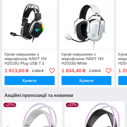
Ігрові навушники з
Ігрові навушники з
Ігро
мікрофоном HAVIT HV-
мікрофоном HAVIT HV-
мікр
H2018U Plug USB 7.1
H2033d White
H204
1 913,60
1 834,40
1 2
₴
₴
2 392 ₴
2 293 ₴
Купити
Купити
Акційні пропозиції та новинки
–27%
–27%