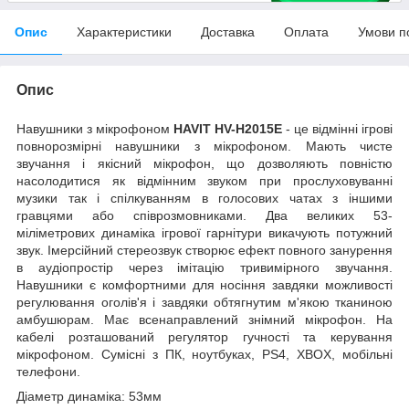
Опис
Характеристики
Доставка
Оплата
Умови п
Опис
Навушники з мікрофоном
HAVIT HV-H2015Е
- це відмінні ігрові
повнорозмірні навушники з мікрофоном. Мають чисте
звучання і якісний мікрофон, що дозволяють повністю
насолодитися як відмінним звуком при прослуховуванні
музики так і спілкуванням в голосових чатах з іншими
гравцями або співрозмовниками. Два великих 53-
міліметрових динаміка ігрової гарнітури викачують потужний
звук. І
мерсійний стереозвук створює ефект повного занурення
в аудіопростір через імітацію тривимірного звучання.
Навушники є комфортними для носіння завдяки можливості
регулювання оголів'я і завдяки обтягнутим м'якою тканиною
амбушюрам. Має всенаправлений знімний мікрофон. На
кабелі розташований регулятор гучності та керування
мікрофоном. Сумісні з ПК, ноутбуках, PS4, XBOX, мобільні
телефони.
Діаметр динаміка: 53мм