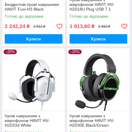
Бездротові ігрові навушники
мікрофоном HAVIT HV-
HAVIT Fuxi-H3 Black
H2018U Plug USB 7.1
Готово до відправки
Готово до відправки
2 242,24
1 913,60
₴
₴
2 912 ₴
2 392 ₴
Купити
Купити
–20%
–20%
Ігрові навушники з
Ігрові навушники з
мікрофоном HAVIT HV-
мікрофоном HAVIT HV-
H2033d White
H2030E Black/Green