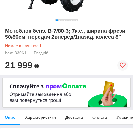
Мотоблок бенз. B-7/80-3; 7к.с., ширина фрези
50/80см, передач 2вперед/1назад, колеса 8"
Немає в наявності
Код: 83061
Роздріб
21 999
₴
Опис
Характеристики
Доставка
Оплата
Умови п