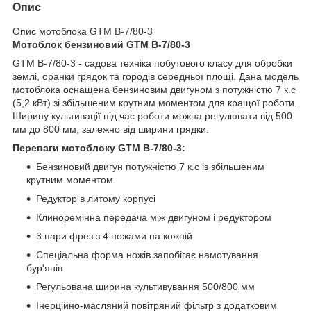
Опис
Опис мотоблока GTM B-7/80-3
Мотоблок бензиновий GTM B-7/80-3
GTM B-7/80-3 - садова техніка побутового класу для обробки
землі, оранки грядок та городів середньої площі. Дана модель
мотоблока оснащена бензиновим двигуном з потужністю 7 к.с
(5,2 кВт) зі збільшеним крутним моментом для кращої роботи.
Ширину культивації під час роботи можна регулювати від 500
мм до 800 мм, залежно від ширини грядки.
Переваги мотоблоку GTM B-7/80-3:
Бензиновий двигун потужністю 7 к.с із збільшеним
крутним моментом
Редуктор в литому корпусі
Клиноремінна передача між двигуном і редуктором
3 пари фрез з 4 ножами на кожній
Спеціальна форма ножів запобігає намотування
бур'янів
Регульована ширина культивування 500/800 мм
Інерційно-масляний повітряний фільтр з додатковим