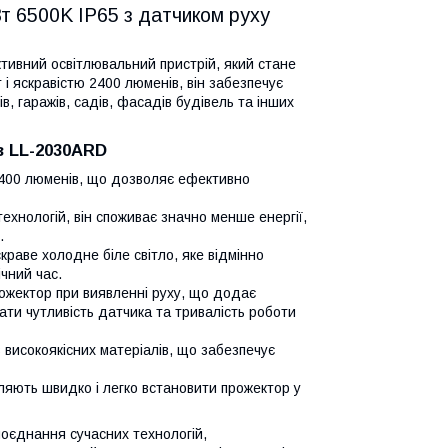
т 6500K IP65 з датчиком руху
тивний освітлювальний пристрій, який стане
і яскравістю 2400 люменів, він забезпечує
в, гаражів, садів, фасадів будівель та інших
в LL-2030ARD
 2400 люменів, що дозволяє ефективно
ехнологій, він споживає значно менше енергії,
.
краве холодне біле світло, яке відмінно
чний час.
ожектор при виявленні руху, що додає
ати чутливість датчика та тривалість роботи
 високоякісних матеріалів, що забезпечує
ляють швидко і легко встановити прожектор у
поєднання сучасних технологій,