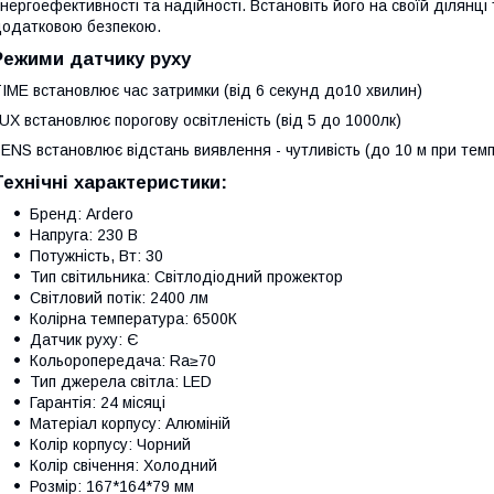
нергоефективності та надійності. Встановіть його на своїй ділянц
одатковою безпекою.
Режими датчику руху
IME встановлює час затримки (від 6 секунд до10 хвилин)
UX встановлює порогову освітленість (від 5 до 1000лк)
ENS встановлює відстань виявлення - чутливість (до 10 м при темп
Технічні характеристики:
Бренд: Ardero
Напруга: 230 В
Потужність, Вт: 30
Тип світильника: Світлодіодний прожектор
Світловий потік: 2400 лм
Колірна температура: 6500К
Датчик руху: Є
Кольоропередача: Ra≥70
Тип джерела світла: LED
Гарантія: 24 місяці
Матеріал корпусу: Алюміній
Колір корпусу: Чорний
Колір свічення: Холодний
Розмір: 167*164*79 мм