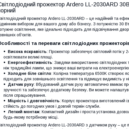
Світлодіодний прожектор Ardero LL-2030ARD 30В
чорний
вітлодіодний прожектор Ardero LL-2030ARD – це надійний та ефек
ідмінним вибором для вашого дому або бізнесу. З потужністю 30 Вт 
отужне освітлення, яке ідеально підходить для підсвічування дворі
овнішніх об'єктів.
Особливості та переваги світлодіодних прожекторі
Висока яскравість
: Прожектор забезпечує світловий потік у
освітлювати великі площі.
Енергоефективність
: Завдяки використанню світлодіодних т
ніж традиційні лампи, що знижує ваші витрати на електроенергію
Холодне біле світло
: Колірна температура 6500K створює яс
підходить для зовнішнього освітлення та підвищує видимість у ні
Датчик руху
: Вбудований датчик руху автоматично вмикає пр
зручності та забезпечує додаткову безпеку. Ви можете налаштув
після спрацьовування.
Міцність і довговічність
: Корпус прожектора виготовлений із
стійкість до погодних умов і довгий термін служби.
Легкий монтаж
: Компактний дизайн і проста установка дозво
будь-якому потрібному місці.
вітлодіодний прожектор Ardero LL-2030ARD з датчиком руху – це 