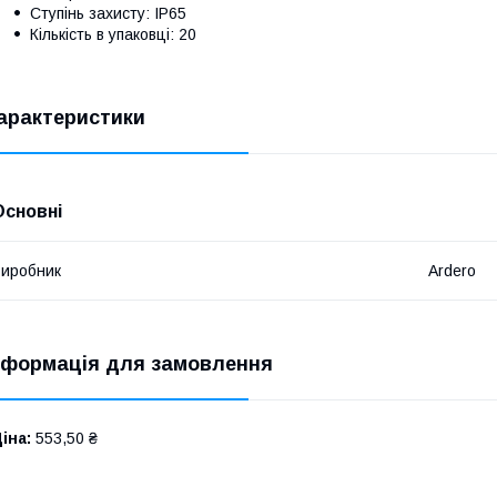
Ступінь захисту: IP65
Кількість в упаковці: 20
арактеристики
Основні
иробник
Ardero
нформація для замовлення
іна:
553,50 ₴