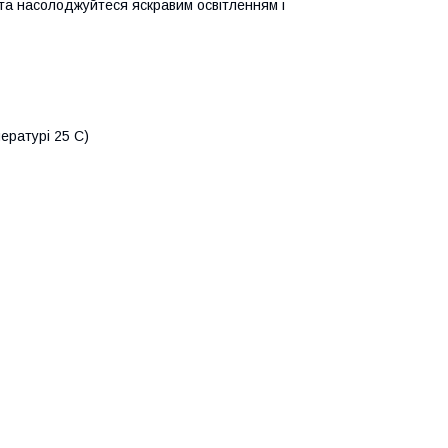
і та насолоджуйтеся яскравим освітленням і
ературі 25 С)