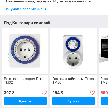
Повернення товару впродовж 14 днів за домовленістю
Всі умови повернення
Подібні товари компанії
Розетка з таймером Feron
Розетка з таймером Feron
Розе
TM32
TM50
TM2
307
254
560
₴
₴
Купити
Купити