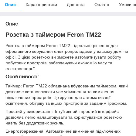
Опис
Характеристики
Доставка
Оплата
Умови п
Опис
Розетка з таймером Feron TM22
Розетка з таймером Feron TM22 - ідеальне рішення для
ефективного керування електроприладами у вашому домі чи
офісі. З цією розеткою ви зможете автоматизувати роботу
побутових пристроїв, забезпечуючи економію часу та
електроенергії.
Особливості:
Таймер: Feron TM22 обладнана вбудованим таймером, який
дозволяє встановлювати час увімкнення та вимкнення
підключених пристроїв. Це зручно для автоматизації
освітлення, обігріву та інших пристроїв за заданим графіком.
Простий у використанні: Інтуїтивний і простий інтерфейс
дозволяє легко налаштовувати та користуватися розеткою
навіть без додаткових зусиль.
Енергозбереження: Автоматичне вимкнення підключених