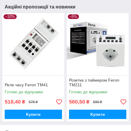
Акційні пропозиції та новинки
–10%
–5%
Розетка з таймером Feron
Реле часу Feron TM41
TM211
Готово до відправки
Готово до відправки
518,40
560,50
₴
₴
576 ₴
590 ₴
Купити
Купити