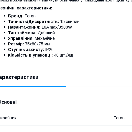
ином можна увімкнути/вимкнути освітлення у приміщенні або підсвітку ок
ехнічні характеристики:
Бренд:
Feron
Точність/Дискретність:
15 хвилин
Навантаження:
16A max/3500W
Тип таймера:
Добовий
Управління:
Механічне
Розмір:
75х80х75 мм
Ступінь захисту:
IP20
Кількість в упаковці:
48 шт./ящ.
арактеристики
Основні
иробник
Feron