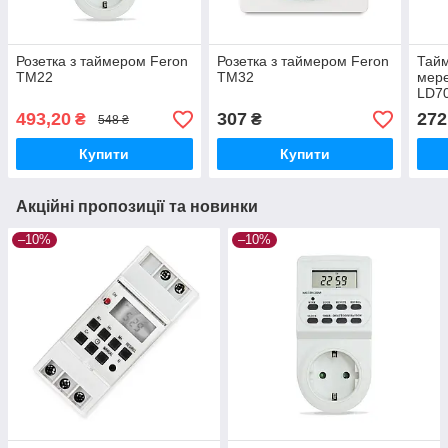
Розетка з таймером Feron
Розетка з таймером Feron
Тайм
TM22
TM32
мер
LD7
493,20
307
272
₴
₴
548 ₴
Купити
Купити
Акційні пропозиції та новинки
–10%
–10%