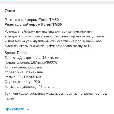
Опис
Розетка з таймером Feron TM50
Розетка з таймером Feron TM50
Розетка з таймером призначена для вмикання/вимикання
електричних пристроїв у запрограмований проміжок часу. Таким
чином можна увімкнути/вимкнути освітлення у приміщенні або
підсвітку окремих об'єктів, увімкнути полив газону та ін.
Бренд: Feron
Точність/Дискретність: 15 хвилин
Навантаження: 16A max/3500W
Тип таймера: Добовий
Управління: Механічне
Розмір: 60х115х65 мм
Ступінь захисту: IP20
Кількість в упаковці: 48 шт./ящ.
Технічні характеристики можуть змінюватися в залежності від
партії
Приховати