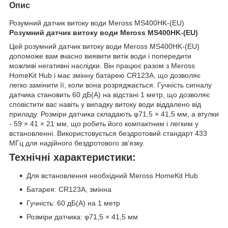
Опис
Розумний датчик витоку води Meross MS400HK-(EU)
Розумний датчик витоку води Meross MS400HK-(EU)
Цей розумний датчик витоку води Meross MS400HK-(EU)
допоможе вам вчасно виявити витік води і попередити
можливі негативні наслідки. Він працює разом з Meross
HomeKit Hub і має змінну батарею CR123A, що дозволяє
легко замінити її, коли вона розряджається. Гучність сигналу
датчика становить 60 дБ(A) на відстані 1 метр, що дозволяє
сповістити вас навіть у випадку витоку води віддалено від
приладу. Розміри датчика складають φ71,5 × 41,5 мм, а втулки
- 59 × 41 × 21 мм, що робить його компактним і легким у
встановленні. Використовується бездротовий стандарт 433
МГц для надійного бездротового зв'язку.
Технічні характеристики:
Для встановлення необхідний Meross HomeKit Hub
Батарея: CR123A, змінна
Гучність: 60 дБ(A) на 1 метр
Розміри датчика: φ71,5 × 41,5 мм