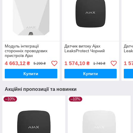
Модуль інтеграції
Датчик витоку Ajax
Датч
сторонніх проводових
LeaksProtect Чорний
Leak
пристроїв Ajax
MultiTransmitter білий
4 663,12
1 574,10
1 5
₴
₴
5 299 ₴
1 749 ₴
Купити
Купити
Акційні пропозиції та новинки
–10%
–10%