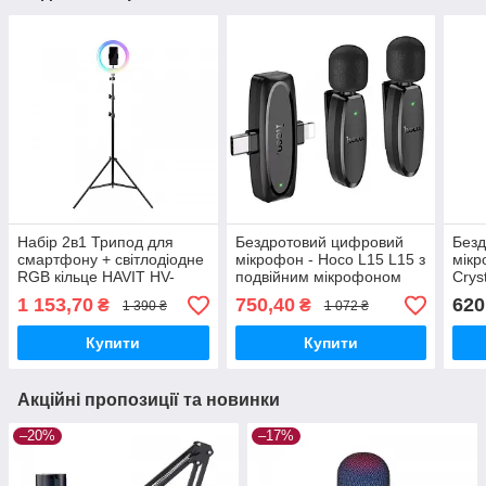
Набір 2в1 Трипод для
Бездротовий цифровий
Без
смартфону + світлодіодне
мікрофон - Hoco L15 L15 з
мікр
RGB кільце HAVIT HV-
подвійним мікрофоном
Crys
ST7026
(iP/Type-C)
1 153,70
750,40
620
₴
₴
1 390 ₴
1 072 ₴
Купити
Купити
Акційні пропозиції та новинки
–20%
–17%