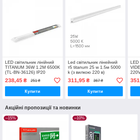
LED світильник лінійний
Led світильник лінейний
LED 
TITANUM 36W 1.2М 6500K
т5 titanum 25 w 1.5м 5000
VID
(TL-BN-36126) IP20
k (з вилкою 220 в)
220V
238,45
311,95
351
₴
₴
251 ₴
367 ₴
Купити
Купити
Акційні пропозиції та новинки
–15%
–10%