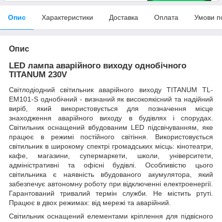
Опис
Характеристики
Доставка
Оплата
Умови п
Опис
LED лампа аварійного виходу однобічного
TITANUM 230V
Світлодіодний світильник аварійного виходу TITANUM TL-
EM101-S однобічний - визнаний як високоякісний та надійний
виріб, який використовується для позначення місце
знаходження аварійного виходу в будівлях і спорудах.
Світильник оснащений вбудованим LED підсвічуванням, яке
працює в режимі постійного світіння. Використовується
світильник в широкому спектрі громадських місць: кінотеатри,
кафе, магазини, супермаркети, школи, університети,
адміністративні та офісні будівлі. Особливістю цього
світильника є наявність вбудованого акумулятора, який
забезпечує автономну роботу при відключенні електроенергії.
Гарантований тривалий термін служби. Не містить ртуті.
Працює в двох режимах: від мережі та аварійний.
Світильник оснащений елементами кріплення для підвісного