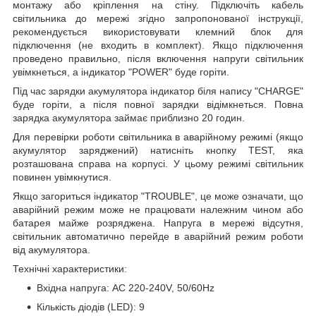
монтажу або кріплення на стіну. Підключіть кабель
світильника до мережі згідно запропонованої інструкції,
рекомендується використовувати клемний блок для
підключення (не входить в комплект). Якщо підключення
проведено правильно, після включення напруги світильник
увімкнеться, а індикатор "POWER" буде горіти.
Під час зарядки акумулятора індикатор біля напису "CHARGE"
буде горіти, а після повної зарядки відімкнеться. Повна
зарядка акумулятора займає приблизно 20 годин.
Для перевірки роботи світильника в аварійному режимі (якщо
акумулятор заряджений) натисніть кнопку TEST, яка
розташована справа на корпусі. У цьому режимі світильник
повинен увімкнутися.
Якщо загориться індикатор "TROUBLE", це може означати, що
аварійний режим може не працювати належним чином або
батарея майже розряджена. Напруга в мережі відсутня,
світильник автоматично перейде в аварійний режим роботи
від акумулятора.
Технічні характеристики:
Вхідна напруга: AC 220-240V, 50/60Hz
Кількість діодів (LED): 9