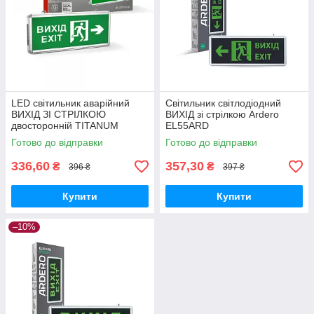
LED світильник аварійний
Світильник світлодіодний
ВИХІД ЗІ СТРІЛКОЮ
ВИХІД зі стрілкою Ardero
двосторонній TITANUM
EL55ARD
Готово до відправки
Готово до відправки
336,60
357,30
₴
₴
396 ₴
397 ₴
Купити
Купити
–10%