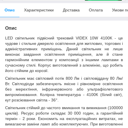
Опис
Характеристики
Доставка
Оплата
Умови п
Опис
LED світильник підвісний трековий VIDEX 10W 4100K - це
чудове і стильне джерело освітлення для житлових, торгових і
адміністративних приміщень. Даний світильник не лише
виконає завдання освітлення приміщення, але й стане
гармонійним елементом у композиції з іншими лампами в
сучасному стилі. Корпус виготовлений з алюмінію, що робить
його стійким до корозії.
Світильник має світловий потік 800 Лм і світловіддачу 80 Лм/
Вт. Світлодіоди забезпечують якісне і рівномірне освітлення
без мерехтіння, інфрачервоного або ультрафіолетового
випромінювання. Колірна температура - 4100К (білий світ),
кут розсіювання світла - 36°.
Світильник стійкий до частого вмикання та вимикання (100000
циклів). Ресурс роботи складає 30 000 годин, а гарантійний
термін - 2 роки. Економить на експлуатаційних витратах, не
вимагаючи заміни ламп або комплектуючих. При виготовленні