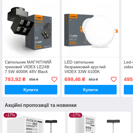
Світильник МАГНІТНИЙ
LED світильник
Led-
трековий VIDEX LE24B
безрамковий круглий
vide
7.5W 4000K 48V Black
VIDEX 33W 4100K
783,92
699,46
495
₴
₴
956 ₴
853 ₴
Купити
Купити
Акційні пропозиції та новинки
–17%
–17%