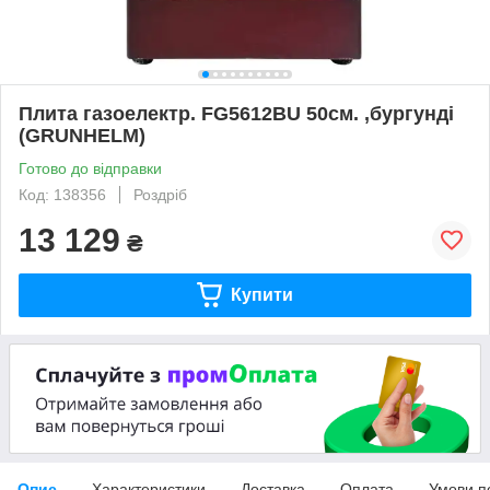
Плита газоелектр. FG5612BU 50см. ,бургунді
(GRUNHELM)
Готово до відправки
Код: 138356
Роздріб
13 129
₴
Купити
Опис
Характеристики
Доставка
Оплата
Умови п