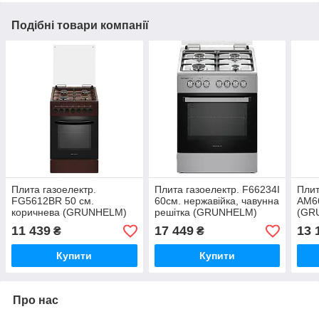
Подібні товари компанії
Плита газоелектр.
Плита газоелектр. F66234I
Плит
FG5612BR 50 см.
60см. нержавійка, чавунна
AM66
коричнева (GRUNHELM)
решітка (GRUNHELM)
(GR
11 439
17 449
13 
₴
₴
Купити
Купити
Про нас