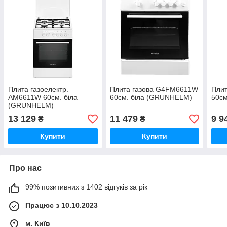
Плита газоелектр.
Плита газова G4FM6611W
Пли
AM6611W 60см. біла
60см. біла (GRUNHELM)
50с
(GRUNHELM)
13 129
11 479
9 9
₴
₴
Купити
Купити
Про нас
99% позитивних з 1402 відгуків за рік
Працює з 10.10.2023
м. Київ