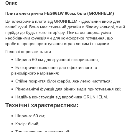
Опис
Плита електрична FEG661W 60см. біла (GRUNHELM)
Ця електрична плита від GRUNHELM - ідеальний вибір для
вашої кухні. Вона має стильний дизайн в білому кольорі, який
підійде до будь-якого інтер'єру. Плита оснащена усіма
необхідними функціями для комфортної готування, що
зробить процес приготування страв легким і швидким.
Головні переваги плити:
Ширина 60 см для зручності використання;
Електричне живлення для ефективного та
рівномірного нагрівання;
Стійке покриття білої фарби, яке легко чиститься;
Різноманітні функції для різних видів приготування їжі;
Надійна конструкція від виробника GRUNHELM.
Технічні характеристики:
Ширина: 60 см;
Колір: білий;
Тип живлення: електричний;