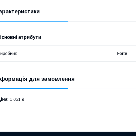
арактеристики
Основні атрибути
иробник
Forte
нформація для замовлення
іна:
1 051 ₴