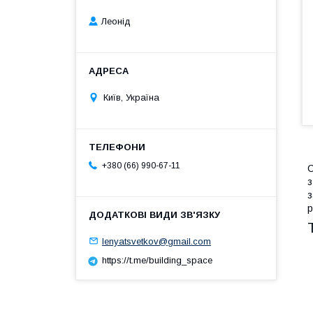
Леонід
Київ, Україна
+380 (66) 990-67-11
С
з
з
р
lenyatsvetkov@gmail.com
https://t.me/building_space