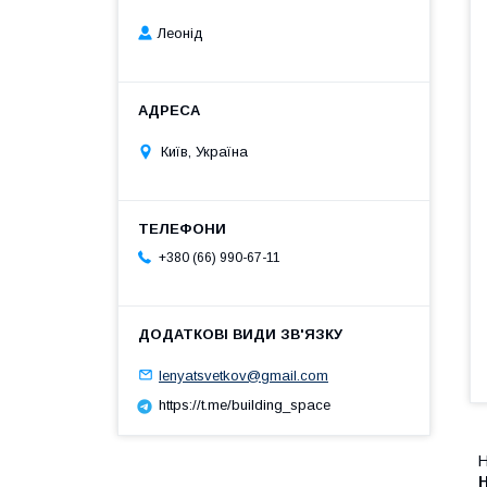
Леонід
Київ, Україна
+380 (66) 990-67-11
lenyatsvetkov@gmail.com
https://t.me/building_space
Н