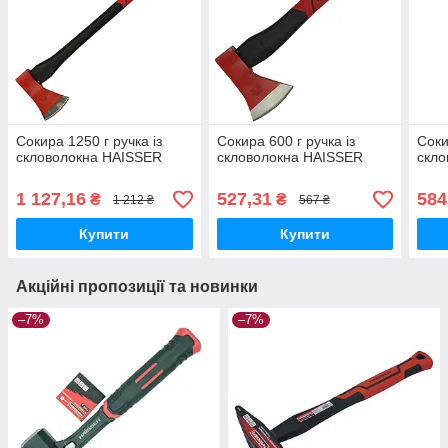
Сокира 1250 г ручка із
Сокира 600 г ручка із
Соки
скловолокна HAISSER
скловолокна HAISSER
скло
1 127,16
527,31
584
₴
₴
1 212 ₴
567 ₴
Купити
Купити
Акційні пропозиції та новинки
–7%
–7%