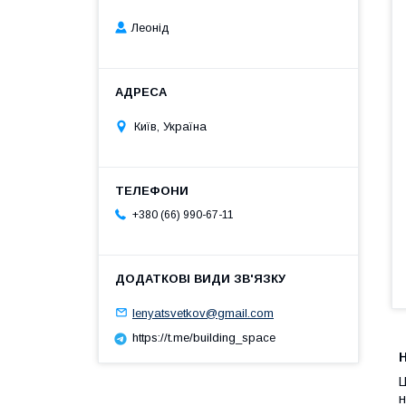
Леонід
Київ, Україна
+380 (66) 990-67-11
lenyatsvetkov@gmail.com
https://t.me/building_space
Ц
н