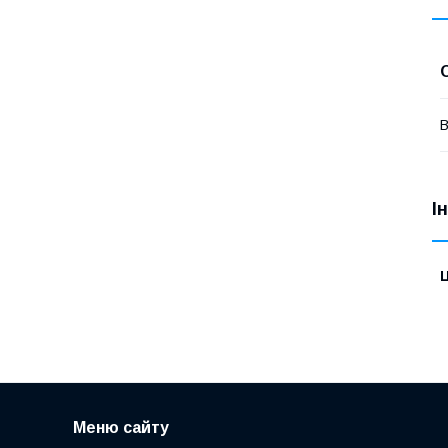
В
І
Ц
Меню сайту