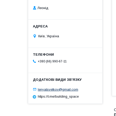
Леонід
Київ, Україна
+380 (66) 990-67-11
lenyatsvetkov@gmail.com
https://t.me/building_space
О