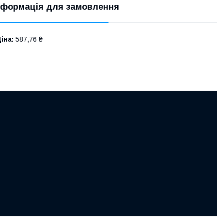
нформація для замовлення
іна:
587,76 ₴