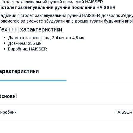
істолет заклепувальний ручний посилений HAISSER
Пістолет заклепувальний ручний посилений HAISSER
адійний пістолет заклепувальний ручний HAISSER дозволяє з'єднува
опомогою ви зможете збудувати чи відремонтувати будь-який виріб
Технічні характеристики:
Діаметр заклепок: від 2,4 мм до 4,8 мм
Довжина: 255 мм
Виробник: HAISSER
арактеристики
Основні
иробник
HAISSER