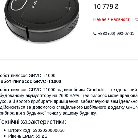
10 779 ₴
Немає в наявності
К
+380 (66) 990-67-11
обот-пилосос GRVC-T1000
Робот-пилосос GRVC-T1000
обот-пилосос GRVC-T1000 від виробника Grunhelm - це ідеальний 
будованому акумулятору на 2600 мА*ч, цей пилосос може працюват
ухо, а й волого прибирати приміщення, забезпечуючи вам ідеально
дійснюється за допомогою спеціального мобільного додатку GRU
рибирання з будь-якої точки у вашому будинку.
Технічні характеристики:
Штрих код: 6902020000050
Рівень шуму: 65 дБ