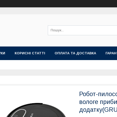
УКИ
КОРИСНІ СТАТТІ
ОПЛАТА ТА ДОСТАВКА
ГАРАН
Робот-пилос
вологе приби
додатку(GR