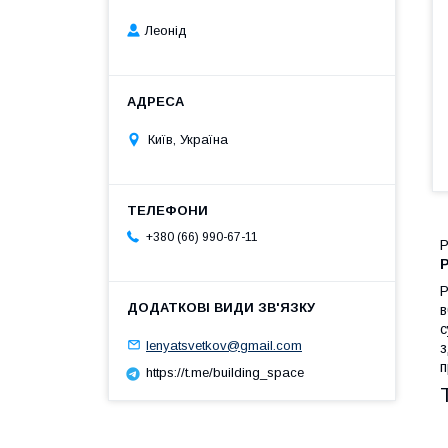
Леонід
Київ, Україна
+380 (66) 990-67-11
Р
Р
в
с
lenyatsvetkov@gmail.com
з
п
https://t.me/building_space