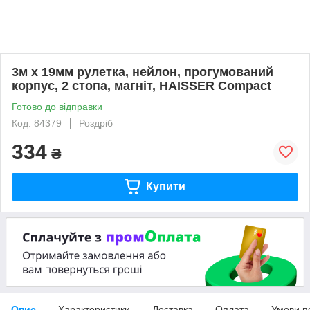
3м x 19мм рулетка, нейлон, прогумований
корпус, 2 стопа, магніт, HAISSER Compact
Готово до відправки
Код: 84379
Роздріб
334
₴
Купити
Опис
Характеристики
Доставка
Оплата
Умови п