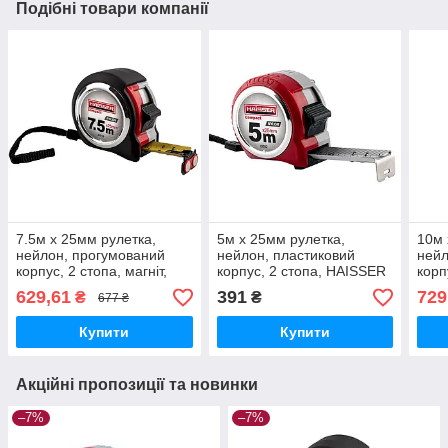
Подібні товари компанії
7.5м x 25мм рулетка,
5м x 25мм рулетка,
10м 
нейлон, прогумований
нейлон, пластиковий
нейл
корпус, 2 стопа, магніт,
корпус, 2 стопа, HAISSER
корп
HAISSER Compact
Compact
Com
629,61
391
729
₴
₴
677 ₴
Купити
Купити
Акційні пропозиції та новинки
–7%
–7%