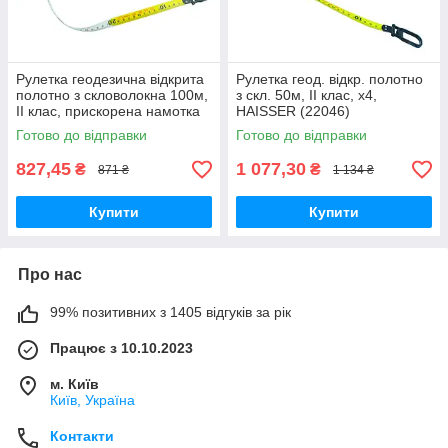
Рулетка геодезична відкрита
Рулетка геод. відкр. полотно
полотно з скловолокна 100м,
з скл. 50м, ІІ клас, х4,
ІІ клас, прискорена намотка
HAISSER (22046)
х4, HAISSER
Готово до відправки
Готово до відправки
827,45
1 077,30
₴
₴
871 ₴
1 134 ₴
Купити
Купити
Про нас
99% позитивних з 1405 відгуків за рік
Працює з 10.10.2023
м. Київ
Київ, Україна
Контакти