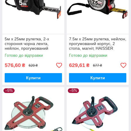
5м x 25мм рулетка, 2-х
7.5м x 25мм рулетка, нейлон,
стороння чорна лента,
прогумований корпус, 2
нейлон, прогумований
стопа, магніт, HAISSER
корпус, автостоп, магніт,
Compact
Готово до відправки
Готово до відправки
HAISSER Compact
576,60
629,61
₴
₴
620 ₴
677 ₴
Купити
Купити
–5%
–5%