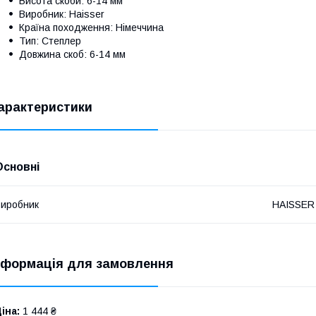
Висота скоби: 6-14 мм
Виробник: Haisser
Країна походження: Німеччина
Тип: Степлер
Довжина скоб: 6-14 мм
арактеристики
Основні
иробник
HAISSER
нформація для замовлення
іна:
1 444 ₴