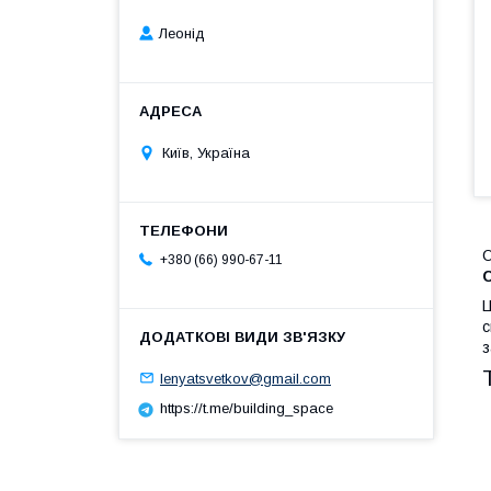
Леонід
Київ, Україна
О
+380 (66) 990-67-11
Ц
с
з
lenyatsvetkov@gmail.com
https://t.me/building_space