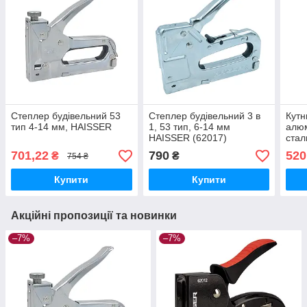
Степлер будівельний 53
Степлер будівельний 3 в
Кутн
тип 4-14 мм, HAISSER
1, 53 тип, 6-14 мм
алюм
HAISSER (62017)
стал
701,22
790
520
₴
₴
754 ₴
Купити
Купити
Акційні пропозиції та новинки
–7%
–7%