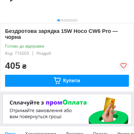
Бездротова зарядка 15W Hoco CW6 Pro —
чорна
Готово до відправки
Код: 774203
Роздріб
405
₴
Купити
Опис
Характеристики
Доставка
Оплата
Умови п