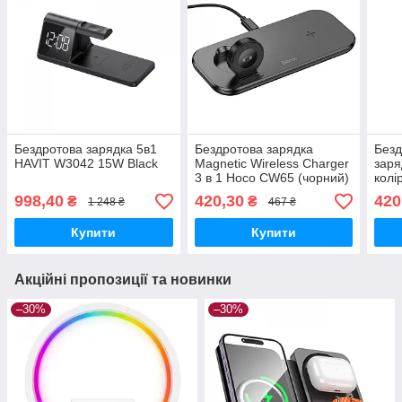
Бездротова зарядка 5в1
Бездротова зарядка
Безд
HAVIT W3042 15W Black
Magnetic Wireless Charger
заря
3 в 1 Hoco CW65 (чорний)
колі
998,40
420,30
420
₴
₴
1 248 ₴
467 ₴
Купити
Купити
Акційні пропозиції та новинки
–30%
–30%