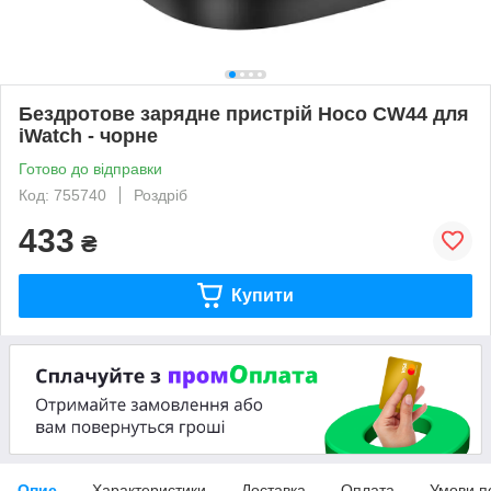
Бездротове зарядне пристрій Hoco CW44 для
iWatch - чорне
Готово до відправки
Код: 755740
Роздріб
433
₴
Купити
Опис
Характеристики
Доставка
Оплата
Умови п