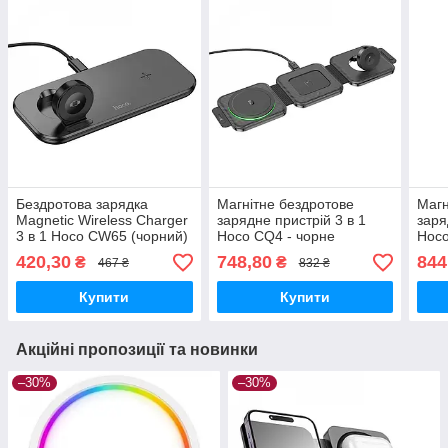
Бездротова зарядка
Магнітне бездротове
Магн
Magnetic Wireless Charger
зарядне пристрій 3 в 1
заря
3 в 1 Hoco CW65 (чорний)
Hoco CQ4 - чорне
Hoco
420,30
748,80
844
₴
₴
467 ₴
832 ₴
Купити
Купити
Акційні пропозиції та новинки
–30%
–30%