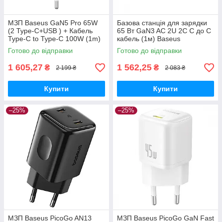
МЗП Baseus GaN5 Pro 65W
Базова станція для зарядки
(2 Type-С+USB ) + Кабель
65 Вт GaN3 AC 2U 2C C до C
Type-C to Type-C 100W (1m)
кабель (1м) Baseus
white
(PSZM000001) Чорний
Готово до відправки
Готово до відправки
1 605,27
1 562,25
₴
₴
2 199 ₴
2 083 ₴
Купити
Купити
–25%
–25%
МЗП Baseus PicoGo AN13
МЗП Baseus PicoGo GaN Fast