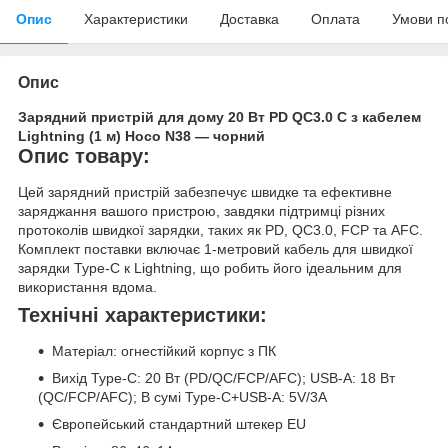
Опис
Характеристики
Доставка
Оплата
Умови п
Опис
Зарядний пристрій для дому 20 Вт PD QC3.0 C з кабелем
Lightning (1 м) Hoco N38 — чорний
Опис товару:
Цей зарядний пристрій забезпечує швидке та ефективне
заряджання вашого пристрою, завдяки підтримці різних
протоколів швидкої зарядки, таких як PD, QC3.0, FCP та AFC.
Комплект поставки включає 1-метровий кабель для швидкої
зарядки Type-C к Lightning, що робить його ідеальним для
використання вдома.
Технічні характеристики:
Матеріал: огнестійкий корпус з ПК
Вихід Type-C: 20 Вт (PD/QC/FCP/AFC); USB-A: 18 Вт
(QC/FCP/AFC); В сумі Type-C+USB-A: 5V/3A
Європейський стандартний штекер EU