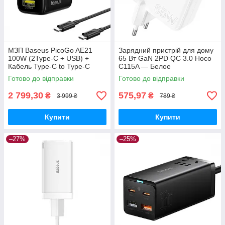
МЗП Baseus PicoGo AE21
Зарядний пристрій для дому
100W (2Type-C + USB) +
65 Вт GaN 2PD QC 3.0 Hoco
Кабель Type-C to Type-C
C115A — Белое
100W (1.5m) black
Готово до відправки
Готово до відправки
2 799,30
575,97
₴
₴
3 999 ₴
789 ₴
Купити
Купити
–27%
–25%