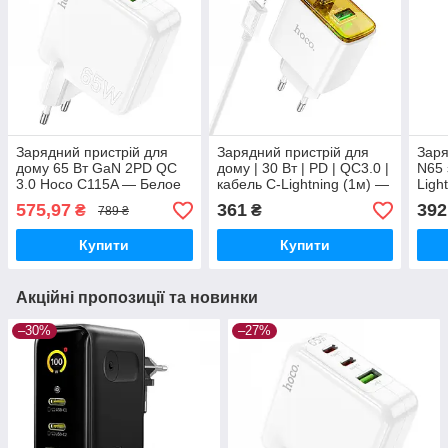
Зарядний пристрій для
Зарядний пристрій для
Заря
дому 65 Вт GaN 2PD QC
дому | 30 Вт | PD | QC3.0 |
N65 
3.0 Hoco C115A — Белое
кабель C-Lightning (1м) —
Ligh
Hoco CS42A — білий
коль
575,97
361
392
₴
₴
789 ₴
Купити
Купити
Акційні пропозиції та новинки
–30%
–27%