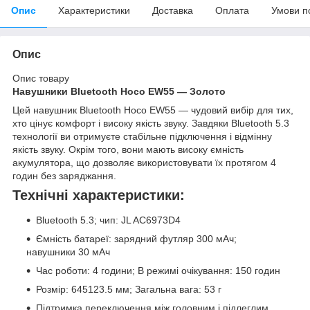
Опис
Характеристики
Доставка
Оплата
Умови п
Опис
Опис товару
Навушники Bluetooth Hoco EW55 — Золото
Цей навушник Bluetooth Hoco EW55 — чудовий вибір для тих,
хто цінує комфорт і високу якість звуку. Завдяки Bluetooth 5.3
технології ви отримуєте стабільне підключення і відмінну
якість звуку. Окрім того, вони мають високу ємність
акумулятора, що дозволяє використовувати їх протягом 4
годин без заряджання.
Технічні характеристики:
Bluetooth 5.3; чип: JL AC6973D4
Ємність батареї: зарядний футляр 300 мАч;
навушники 30 мАч
Час роботи: 4 години; В режимі очікування: 150 годин
Розмір: 645123.5 мм; Загальна вага: 53 г
Підтримка переключення між головним і підлеглим