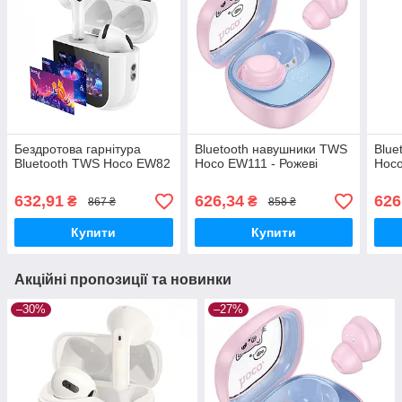
Бездротова гарнітура
Bluetooth навушники TWS
Blue
Bluetooth TWS Hoco EW82
Hoco EW111 - Рожеві
Hoco
632,91
626,34
626
₴
₴
867 ₴
858 ₴
Купити
Купити
Акційні пропозиції та новинки
–30%
–27%