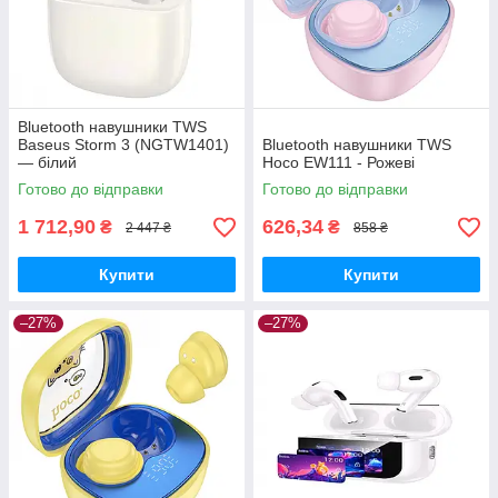
Bluetooth навушники TWS
Baseus Storm 3 (NGTW1401)
Bluetooth навушники TWS
— білий
Hoco EW111 - Рожеві
Готово до відправки
Готово до відправки
1 712,90
626,34
₴
₴
2 447 ₴
858 ₴
Купити
Купити
–27%
–27%