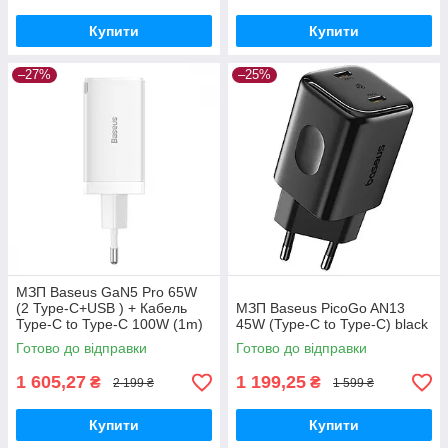
Купити
Купити
–27%
–25%
МЗП Baseus GaN5 Pro 65W
(2 Type-С+USB ) + Кабель
МЗП Baseus PicoGo AN13
Type-C to Type-C 100W (1m)
45W (Type-C to Type-C) black
white
Готово до відправки
Готово до відправки
1 605,27
1 199,25
₴
₴
2 199 ₴
1 599 ₴
Купити
Купити