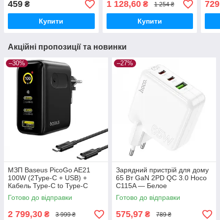
459
1 128,60
729
₴
₴
1 254 ₴
Купити
Купити
Акційні пропозиції та новинки
–30%
–27%
МЗП Baseus PicoGo AE21
Зарядний пристрій для дому
100W (2Type-C + USB) +
65 Вт GaN 2PD QC 3.0 Hoco
Кабель Type-C to Type-C
C115A — Белое
100W (1.5m) black
Готово до відправки
Готово до відправки
2 799,30
575,97
₴
₴
3 999 ₴
789 ₴