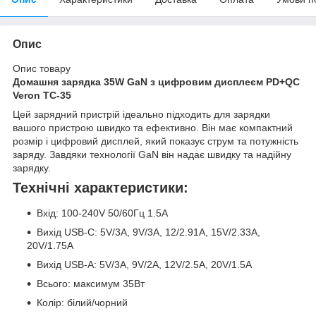
Опис
Опис товару
Домашня зарядка 35W GaN з цифровим дисплеєм PD+QC
Veron TC-35
Цей зарядний пристрій ідеально підходить для зарядки
вашого пристрою швидко та ефективно. Він має компактний
розмір і цифровий дисплей, який показує струм та потужність
заряду. Завдяки технології GaN він надає швидку та надійну
зарядку.
Технічні характеристики:
Вхід: 100-240V 50/60Гц 1.5A
Вихід USB-C: 5V/3A, 9V/3A, 12/2.91A, 15V/2.33A,
20V/1.75A
Вихід USB-A: 5V/3A, 9V/2A, 12V/2.5A, 20V/1.5A
Всього: максимум 35Вт
Колір: білий/чорний