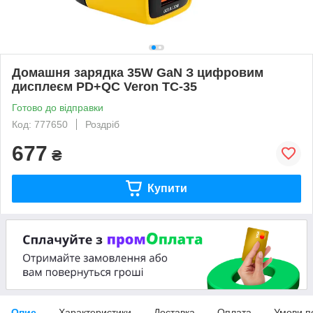
Домашня зарядка 35W GaN З цифровим
дисплеєм PD+QC Veron TC-35
Готово до відправки
Код: 777650
Роздріб
677
₴
Купити
Опис
Характеристики
Доставка
Оплата
Умови п