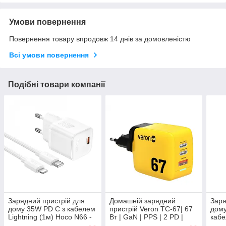
Умови повернення
Повернення товару впродовж 14 днів за домовленістю
Всі умови повернення
Подібні товари компанії
Зарядний пристрій для
Домашній зарядний
Заря
дому 35W PD C з кабелем
пристрій Veron TC-67| 67
дому
Lightning (1м) Hoco N66 -
Вт | GaN | PPS | 2 PD |
кабе
Білий
QC3.0 LED
Hoco