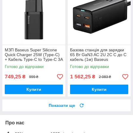
МЗП Baseus Super Silicone
Базова станція для зарядки
Quick Charger 25W (Type-C)
65 Вт GaN3 AC 2U 2C C до C
+ Кабель Type-C to Type-C 3A
кабель (1м) Baseus
(1m) black
(PSZM000001) Чорний
Готово до відправки
Готово до відправки
749,25
1 562,25
₴
₴
999 ₴
2 083 ₴
Купити
Купити
Показати ще
Про нас