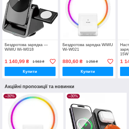
Бездротова зарядка —
Бездротова зарядка WiWU
Наст
WiWU Wi-W018
Wi-W021
заря
15W
1 140,99
880,60
1 1
₴
₴
1 563 ₴
1 258 ₴
Купити
Купити
Акційні пропозиції та новинки
–30%
–30%