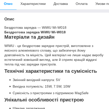
Опис
Характеристики
Доставка
Оплата
Умови п
Опис
Бездротова зарядка — WiWU Wi-W018
Бездротова зарядка WiWU Wi-W018
Матеріали та дизайн
WIWU - це бездротове зарядне пристрій, виготовлене з
якісного алюмінієвого сплаву, що забезпечує йому
довговічність та міцність. Цей матеріал не лише надає виробу
естетичний зовнішній вигляд, але й сприяє кращій віддачі
тепла під час зарядки пристроїв.
Технічні характеристики та сумісність
Змінний вихідний напруга: 5V
Вихідна потужність: 15W, 7.5W, 10W
Сумісність з пристроями з підтримкою MagSafe
Унікальні особливості пристрою
Швидке заряджання