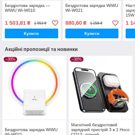
Бездротова зарядка —
Бездротова зарядка WiWU
Наст
WiWU Wi-W010
Wi-W021
заря
15W
1 503,81
880,60
1 1
₴
₴
1 953 ₴
1 258 ₴
Купити
Купити
Акційні пропозиції та новинки
–30%
–30%
Магнітний бездротовий
Бездротова зарядка WiWU
зарядний пристрій 3 в 1 Hoco
Wi-W021
CQ13, чорний