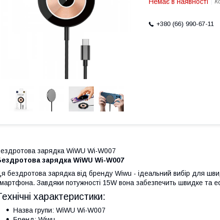
Немає в наявності
К
+380 (66) 990-67-11
ездротова зарядка WiWU Wi-W007
Бездротова зарядка WiWU Wi-W007
я бездротова зарядка від бренду Wiwu - ідеальний вибір для шв
мартфона. Завдяки потужності 15W вона забезпечить швидке та 
Технічні характеристики:
Назва групи: WiWU Wi-W007
Бренд: Wiwu