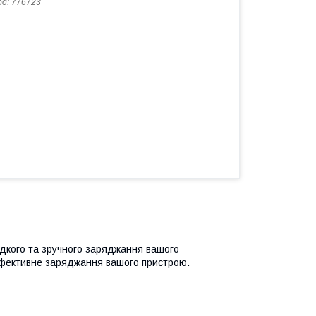
од:
776723
идкого та зручного заряджання вашого
ефективне заряджання вашого пристрою.