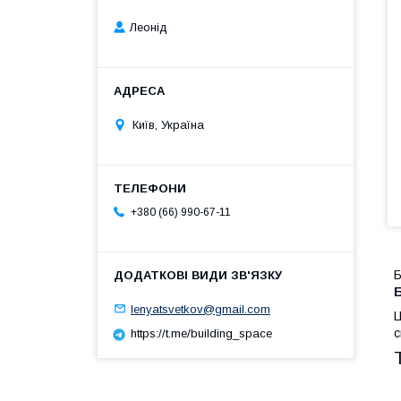
Леонід
Київ, Україна
+380 (66) 990-67-11
Б
lenyatsvetkov@gmail.com
Ц
с
https://t.me/building_space