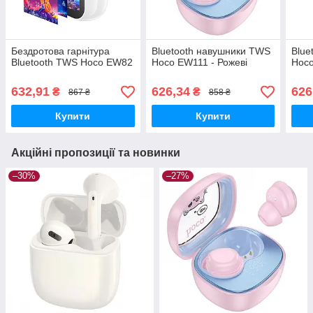
Бездротова гарнітура
Bluetooth навушники TWS
Blue
Bluetooth TWS Hoco EW82
Hoco EW111 - Рожеві
Hoco
632,91
626,34
626
₴
₴
867 ₴
858 ₴
Купити
Купити
Акційні пропозиції та новинки
–30%
–27%