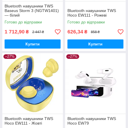
Bluetooth навушники TWS
Baseus Storm 3 (NGTW1401)
Bluetooth навушники TWS
— білий
Hoco EW111 - Рожеві
Готово до відправки
Готово до відправки
1 712,90
626,34
₴
₴
2 447 ₴
858 ₴
Купити
Купити
–27%
–27%
Bluetooth навушники TWS
Bluetooth навушники TWS
Hoco EW111 - Жовті
Hoco EW79