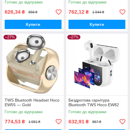
Готово до відправки
Готово до відправки
626,34
762,12
₴
₴
858 ₴
1 044 ₴
Купити
Купити
–27%
–27%
TWS Bluetooth Headset Hoco
Бездротова гарнітура
EW55 — Gold
Bluetooth TWS Hoco EW82
Готово до відправки
Готово до відправки
774,53
632,91
₴
₴
1 061 ₴
867 ₴