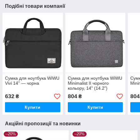
Подібні товари компанії
Сумка для ноутбука WiWU
Сумка для ноутбука WiWU
Сумк
Vivi 14'' — чорна
Minimalist II чорного
Minim
кольору, 14" (14.2")
632
804
804
₴
₴
Купити
Купити
Акційні пропозиції та новинки
–20%
–20%