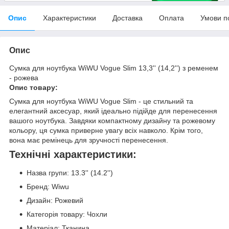
Опис
Характеристики
Доставка
Оплата
Умови п
Опис
Сумка для ноутбука WiWU Vogue Slim 13,3'' (14,2'') з ременем
- рожева
Опис товару:
Сумка для ноутбука WiWU Vogue Slim - це стильний та
елегантний аксесуар, який ідеально підійде для перенесення
вашого ноутбука. Завдяки компактному дизайну та рожевому
кольору, ця сумка приверне увагу всіх навколо. Крім того,
вона має ремінець для зручності перенесення.
Технічні характеристики:
Назва групи: 13.3'' (14.2'')
Бренд: Wiwu
Дизайн: Рожевий
Категорія товару: Чохли
Матеріал: Тканина