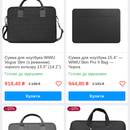
Сумка для ноутбука WiWU
Сумка для ноутбука 15.4" —
Vogue Slim (з ременем)
WiWU Skin Pro II Bag —
чорного кольору 13.3'' (14.2'')
Чорна
Готово до відправки
Готово до відправки
918,40
944,80
₴
₴
1 148 ₴
1 181 ₴
Купити
Купити
–15%
–10%